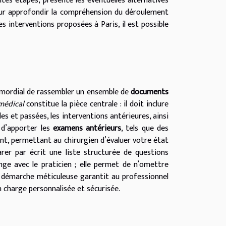
ntes étapes, présente les éventuelles alternatives
our approfondir la compréhension du déroulement
s interventions proposées à Paris, il est possible
rimordial de rassembler un ensemble de
documents
médical
constitue la pièce centrale : il doit inclure
les et passées, les interventions antérieures, ainsi
 d’apporter les
examens antérieurs
, tels que des
t, permettant au chirurgien d’évaluer votre état
arer par écrit une liste structurée de questions
nge avec le praticien ; elle permet de n’omettre
te démarche méticuleuse garantit au professionnel
n charge personnalisée et sécurisée.