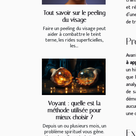
tran
et r
Tout savoir sur le peeling
d’un
du visage
de t
Faire un peeling du visage peut
aider à combattre le teint
Pr
terne, les rides superficielles,
les...
Avan
à ap
un h
que 
anal
de s
démo
Voyant : quelle est la
aucu
méthode utilisée pour
une 
mieux choisir ?
Depuis un ou plusieurs mois, un
Ex
problème spirituel vous gêne.