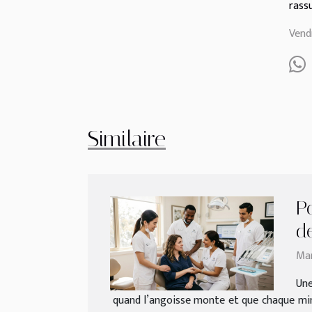
rass
Vend
Similaire
Po
d
Mar
Une
quand l’angoisse monte et que chaque minu