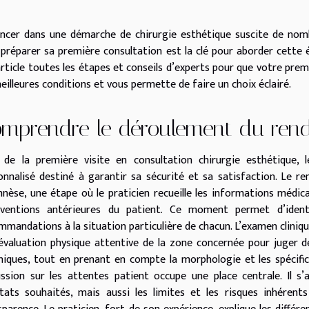
ancer dans une démarche de chirurgie esthétique suscite de nom
 préparer sa première consultation est la clé pour aborder cette 
article toutes les étapes et conseils d’experts pour que votre pre
eilleures conditions et vous permette de faire un choix éclairé.
mprendre le déroulement du ren
 de la première visite en consultation chirurgie esthétique,
onnalisé destiné à garantir sa sécurité et sa satisfaction. Le 
nèse, une étape où le praticien recueille les informations médical
rventions antérieures du patient. Ce moment permet d’identi
mmandations à la situation particulière de chacun. L’examen clinique
évaluation physique attentive de la zone concernée pour juger de 
niques, tout en prenant en compte la morphologie et les spécifici
ussion sur les attentes patient occupe une place centrale. Il s
ltats souhaités, mais aussi les limites et les risques inhéren