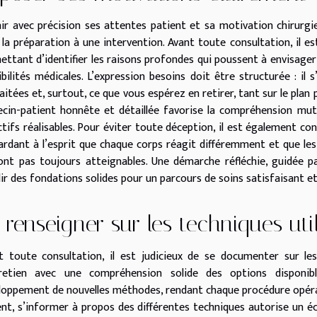
nir avec précision ses attentes patient et sa motivation chirur
 la préparation à une intervention. Avant toute consultation, il e
ettant d’identifier les raisons profondes qui poussent à envisager 
ibilités médicales. L’expression besoins doit être structurée : il 
aitées et, surtout, ce que vous espérez en retirer, tant sur le pl
cin-patient honnête et détaillée favorise la compréhension mutu
tifs réalisables. Pour éviter toute déception, il est également cons
ardant à l’esprit que chaque corps réagit différemment et que les 
ont pas toujours atteignables. Une démarche réfléchie, guidée pa
lir des fondations solides pour un parcours de soins satisfaisant et
 renseigner sur les techniques uti
t toute consultation, il est judicieux de se documenter sur les
tretien avec une compréhension solide des options disponib
loppement de nouvelles méthodes, rendant chaque procédure opérato
ent, s’informer à propos des différentes techniques autorise un éch