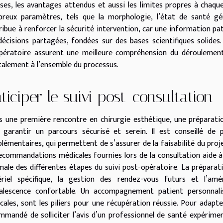
ises, les avantages attendus et aussi les limites propres à chaq
reux paramètres, tels que la morphologie, l’état de santé gén
ribue à renforcer la sécurité intervention, car une information pa
décisions partagées, fondées sur des bases scientifiques solides
pératoire assurent une meilleure compréhension du déroulement 
alement à l’ensemble du processus.
ticiper le suivi post-consultation
s une première rencontre en chirurgie esthétique, une préparation
 garantir un parcours sécurisé et serein. Il est conseillé de 
lémentaires, qui permettent de s’assurer de la faisabilité du proje
recommandations médicales fournies lors de la consultation aide à
male des différentes étapes du suivi post-opératoire. La prépara
riel spécifique, la gestion des rendez-vous futurs et l’
alescence confortable. Un accompagnement patient personnali
cales, sont les piliers pour une récupération réussie. Pour adapte
mmandé de solliciter l’avis d’un professionnel de santé expérimen