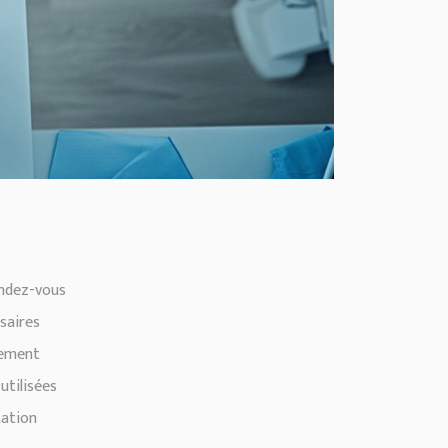
ndez-vous
saires
rement
utilisées
tation