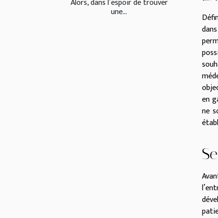
Alors, dans l’espoir de trouver
une...
Défi
dans
perm
poss
souh
méde
objec
en g
ne s
étab
Se
Avan
l’en
déve
pati