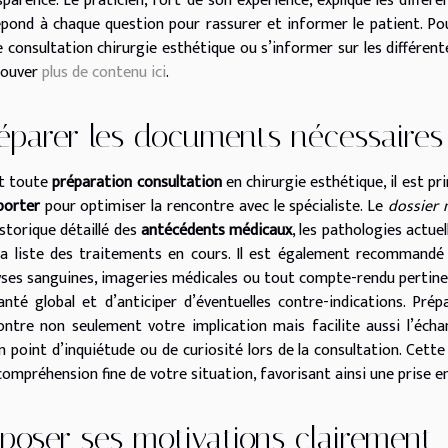
sparence. Le praticien, fort de son expérience, explique les différe
épond à chaque question pour rassurer et informer le patient. P
e consultation chirurgie esthétique ou s’informer sur les différente
rouver
plus de contenu ici
.
éparer les documents nécessaires
t toute
préparation consultation
en chirurgie esthétique, il est p
porter
pour optimiser la rencontre avec le spécialiste. Le
dossier 
istorique détaillé des
antécédents médicaux
, les pathologies actuel
la liste des traitements en cours. Il est également recommandé
yses sanguines, imageries médicales ou tout compte-rendu pertinen
anté global et d’anticiper d’éventuelles contre-indications. Prép
ntre non seulement votre implication mais facilite aussi l’écha
n point d’inquiétude ou de curiosité lors de la consultation. Cet
compréhension fine de votre situation, favorisant ainsi une prise e
poser ses motivations clairement