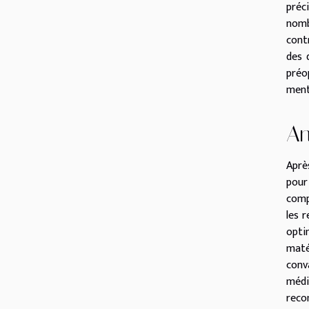
préc
nomb
cont
des 
préo
ment
An
Aprè
pour
comp
les 
opti
maté
conv
médi
reco