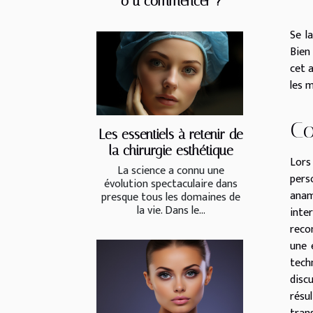
o ù commencer ?
Se l
Bien
cet 
les m
Co
Les essentiels à retenir de
la chirurgie esthétique
Lors
La science a connu une
pers
évolution spectaculaire dans
anam
presque tous les domaines de
la vie. Dans le...
inte
reco
une 
tech
disc
résu