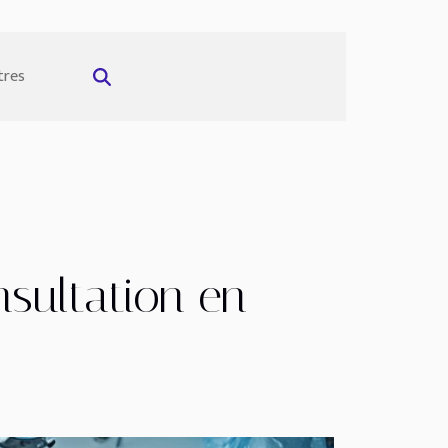
tres
sultation en