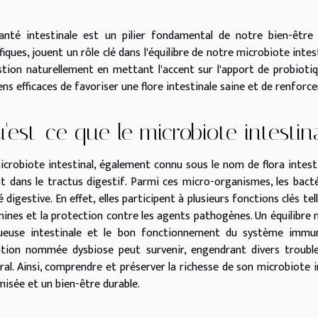
anté intestinale est un pilier fondamental de notre bien-être 
fiques, jouent un rôle clé dans l'équilibre de notre microbiote int
stion naturellement en mettant l'accent sur l'apport de probiotiq
s efficaces de favoriser une flore intestinale saine et de renforce
'est-ce que le microbiote intestin
icrobiote intestinal, également connu sous le nom de flora intest
nt dans le tractus digestif. Parmi ces micro-organismes, les bacté
 digestive. En effet, elles participent à plusieurs fonctions clés te
mines et la protection contre les agents pathogènes. Un équilibre mi
euse intestinale et le bon fonctionnement du système immunit
ation nommée dysbiose peut survenir, engendrant divers trouble
ral. Ainsi, comprendre et préserver la richesse de son microbiote 
misée et un bien-être durable.