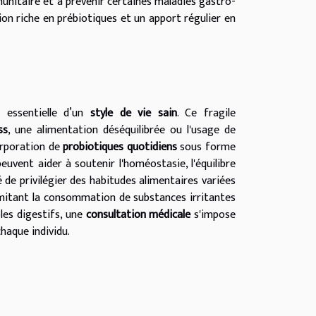
munitaire et à prévenir certaines maladies gastro-
ion riche en prébiotiques et un apport régulier en
 essentielle d’un
style de vie sain
. Ce fragile
ss
, une alimentation déséquilibrée ou l'usage de
orporation de
probiotiques quotidiens
sous forme
uvent aider à soutenir l'homéostasie, l'équilibre
é de privilégier des habitudes alimentaires variées
 limitant la consommation de substances irritantes
les digestifs, une
consultation médicale
s'impose
chaque individu.