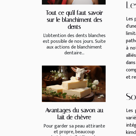
Le
Tout ce qu'il faut savoir
Les 
sur le blanchiment des
d'un
dents
limi
L'obtention des dents blanches
path
est possible de nos jours. Suite
aux actions de blanchiment
à no
dentaire...
alli
dans
comp
et r
So
Les 
Avantages du savon au
vari
lait de chèvre
intég
Pour garder sa peau attirante
et propre, beaucoup
kimc