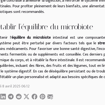
rgie contribue à améliorer la digestion, à renforcer le système im
stinales. Pour profiter pleinement de leurs bienfaits, une alimentat
iotiques sont recommandés.
tablir l'équilibre du microbiote
tenir l'
équilibre du microbiote
intestinal est une composante
ystème peut être perturbé par divers facteurs tels que le
stre
ains médicaments. Pour favoriser une bonne santé digestive, l'inc
iments fermentés ou de suppléments est conseillée. Ces derniers pe
mique du corps, et à rétablir la flore intestinale. Il est recommand
quilibrées, incluant des fibres, des fruits et des légumes, tout en
 le système digestif. En cas de déséquilibre persistant ou de troub
d'établir un plan personnalisé et adapté aux besoins spécifiques de 
i 8 avril 2025 06:12