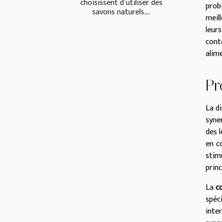
choisissent d’utiliser des
prob
savons naturels....
meil
leur
cont
alim
Pr
La di
syne
des 
en c
stim
prin
La
c
spéc
inte