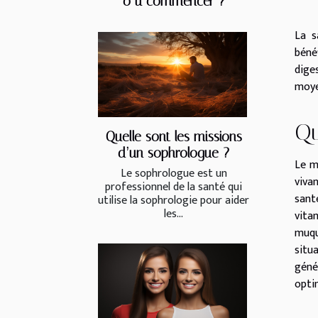
o ù commencer ?
La s
béné
dige
moyen
Qu
Quelle sont les missions
d’un sophrologue ?
Le m
Le sophrologue est un
viva
professionnel de la santé qui
santé
utilise la sophrologie pour aider
les...
vita
muqu
situ
géné
opti