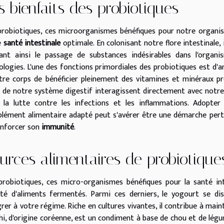
s bienfaits des probiotiques
probiotiques, ces microorganismes bénéfiques pour notre organis
e
santé intestinale
optimale. En colonisant notre flore intestinale, 
tant ainsi le passage de substances indésirables dans l'organ
ologies. L'une des fonctions primordiales des probiotiques est d'am
tre corps de bénéficier pleinement des vitamines et minéraux pré
és de notre système digestif interagissent directement avec notre
 la lutte contre les infections et les inflammations. Adopte
lément alimentaire adapté peut s'avérer être une démarche perti
enforcer son
immunité
.
urces alimentaires de probiotique
probiotiques, ces micro-organismes bénéfiques pour la santé in
été d'aliments fermentés. Parmi ces derniers, le yogourt se d
rer à votre régime. Riche en cultures vivantes, il contribue à mainte
hi, d'origine coréenne, est un condiment à base de chou et de lég