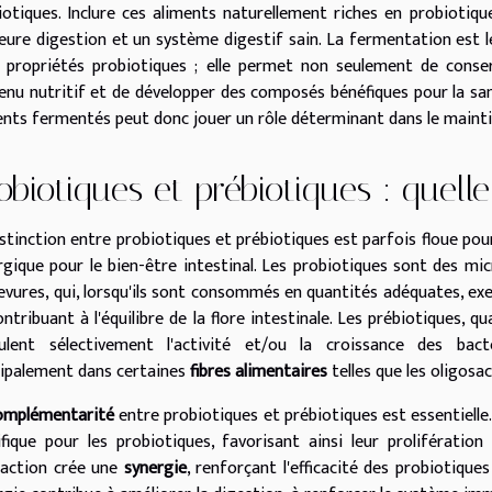
iotiques. Inclure ces aliments naturellement riches en probiotiqu
leure digestion et un système digestif sain. La fermentation est 
s propriétés probiotiques ; elle permet non seulement de conser
enu nutritif et de développer des composés bénéfiques pour la sa
ents fermentés peut donc jouer un rôle déterminant dans le mainti
obiotiques et prébiotiques : quelle
stinction entre probiotiques et prébiotiques est parfois floue pour 
rgique pour le bien-être intestinal. Les probiotiques sont des mi
levures, qui, lorsqu'ils sont consommés en quantités adéquates, ex
ontribuant à l'équilibre de la flore intestinale. Les prébiotiques, 
ulent sélectivement l'activité et/ou la croissance des bacté
cipalement dans certaines
fibres alimentaires
telles que les oligosa
omplémentarité
entre probiotiques et prébiotiques est essentiell
ifique pour les probiotiques, favorisant ainsi leur prolifération
raction crée une
synergie
, renforçant l'efficacité des probiotique