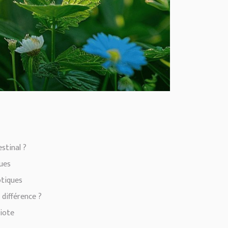
stinal ?
ques
otiques
 différence ?
biote