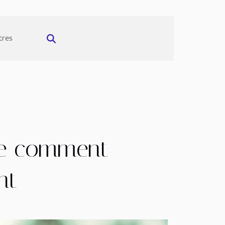
tres
ale comment
nt