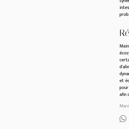
syne
inte
prob
Ré
Main
écos
cert
d'al
dyna
et é
pour
afin 
Mard